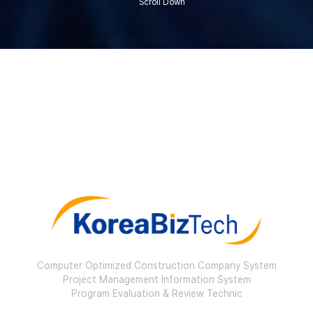
Scroll Down
Computer Optimized Construction Company System
Project Management Information System
Program Evaluation & Review Technic